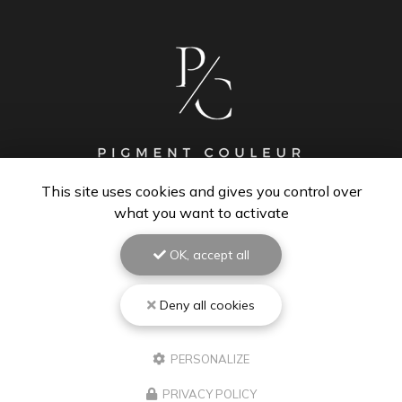
This site uses cookies and gives you control over
PEINTRE À BISCARROSSE
what you want to activate
40600 Biscarrosse
OK, accept all
06 67 48 84 01
Lundi au vendredi : 8h - 18h30
Deny all cookies
Samedi : 9h - 12h
Suivez-moi sur les réseaux sociaux :
PERSONALIZE
PRIVACY POLICY