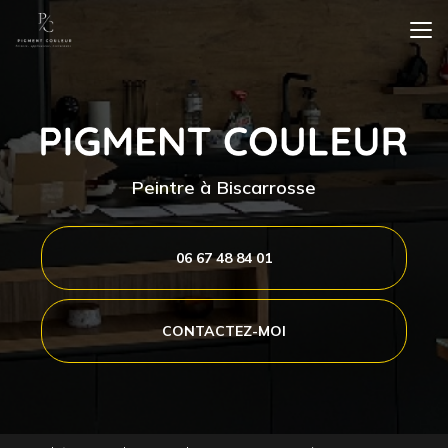
Aller
au
contenu
principal
Peintre à Biscarrosse
06 67 48 84 01
CONTACTEZ-MOI