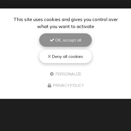
This site uses cookies and gives you control over
what you want to activate
OK, accept all
Deny all cookies
PEINTRE À BISCARROSSE
PERSONALIZE
40600 Biscarrosse
06 67 48 84 01
PRIVACY POLICY
Lundi au vendredi : 8h - 18h30
Samedi : 9h - 12h
Suivez-moi sur les réseaux sociaux :