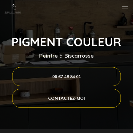
Aller
au
contenu
principal
Peintre à Biscarrosse
06 67 48 84 01
CONTACTEZ-MOI