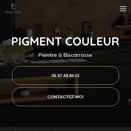
Aller
au
contenu
principal
Peintre à Biscarrosse
06 67 48 84 01
CONTACTEZ-MOI