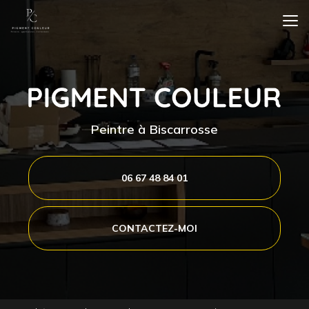
Aller
au
contenu
principal
Peintre à Biscarrosse
06 67 48 84 01
CONTACTEZ-MOI