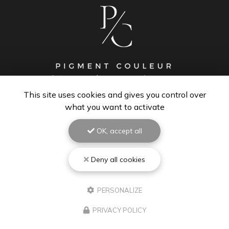
This site uses cookies and gives you control over
PEINTRE À BISCARROSSE
what you want to activate
40600 Biscarrosse
OK, accept all
06 67 48 84 01
Lundi au vendredi : 8h - 18h30
Samedi : 9h - 12h
Deny all cookies
Suivez-moi sur les réseaux sociaux :
PERSONALIZE
PRIVACY POLICY