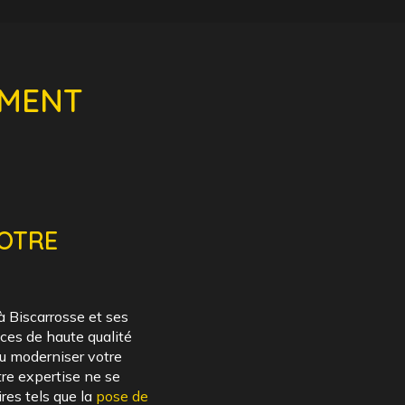
GMENT
VOTRE
à Biscarrosse et ses
ces de haute qualité
ou moderniser votre
re expertise ne se
res tels que la
pose de