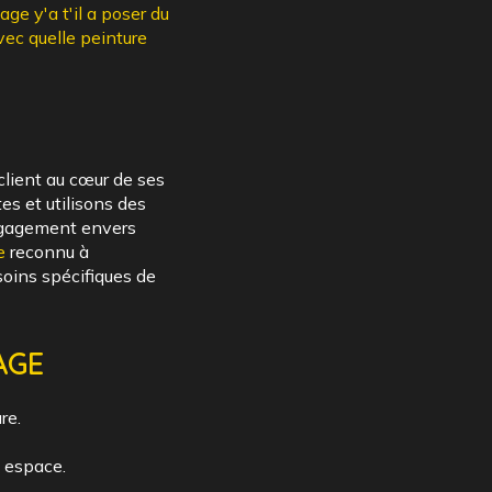
ge y'a t'il a poser du
vec quelle peinture
 client au cœur de ses
es et utilisons des
 engagement envers
e
reconnu à
soins spécifiques de
AGE
re.
e espace.