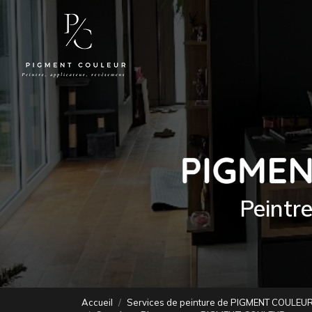
Navigation principale
Aller
au
contenu
principal
Peintr
Accueil
Services de peinture de PIGMENT COULEUR