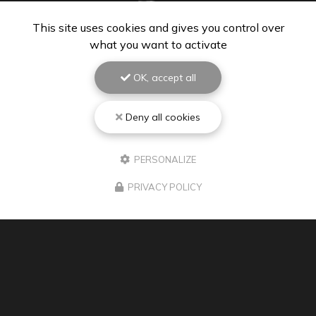
This site uses cookies and gives you control over
what you want to activate
OK, accept all
Deny all cookies
PEINTRE À BISCARROSSE
40600 Biscarrosse
PERSONALIZE
06 67 48 84 01
PRIVACY POLICY
Lundi au vendredi : 8h - 18h30
Samedi : 9h - 12h
Suivez-moi sur les réseaux sociaux :