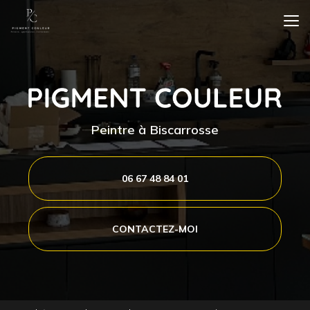
Aller
au
contenu
principal
Peintre à Biscarrosse
06 67 48 84 01
CONTACTEZ-MOI