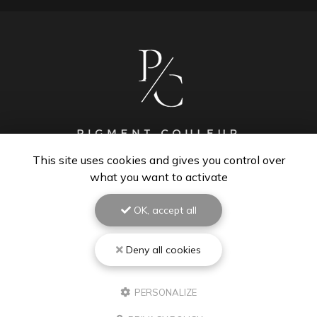
This site uses cookies and gives you control over
what you want to activate
PEINTRE À BISCARROSSE
40600 Biscarrosse
OK, accept all
06 67 48 84 01
Lundi au vendredi : 8h - 18h30
Deny all cookies
Samedi : 9h - 12h
Suivez-moi sur les réseaux sociaux :
PERSONALIZE