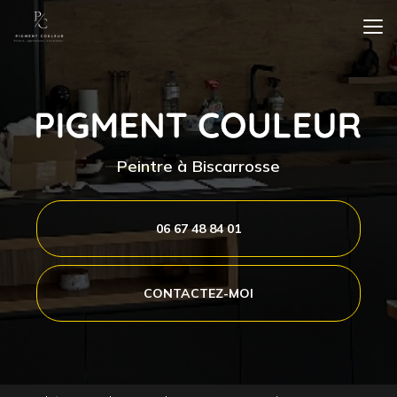
Aller
au
contenu
principal
Peintre à Biscarrosse
06 67 48 84 01
CONTACTEZ-MOI