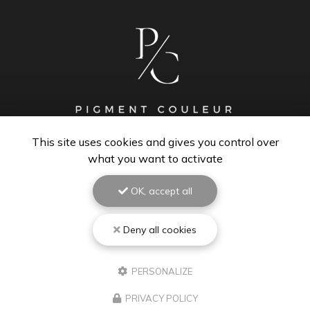
This site uses cookies and gives you control over
PEINTRE À BISCARROSSE
what you want to activate
40600 Biscarrosse
OK, accept all
06 67 48 84 01
Lundi au vendredi : 8h - 18h30
Deny all cookies
Samedi : 9h - 12h
Suivez-moi sur les réseaux sociaux :
PERSONALIZE
PRIVACY POLICY